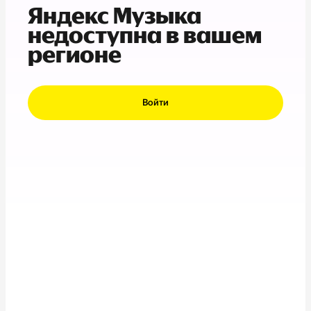
Яндекс Музыка
недоступна в вашем
регионе
Войти