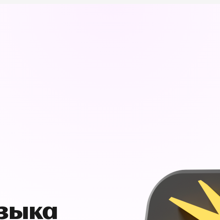
узыка