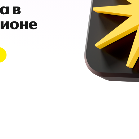
а в
гионе