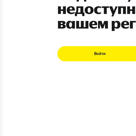
недоступн
вашем ре
Войти