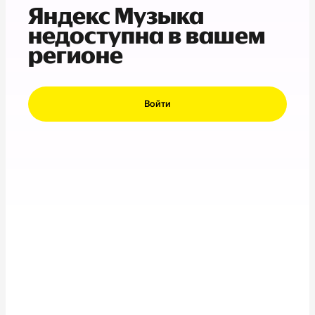
Яндекс Музыка
недоступна в вашем
регионе
Войти