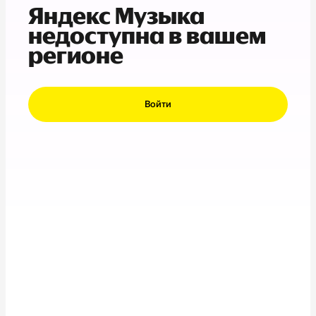
Яндекс Музыка
недоступна в вашем
регионе
Войти