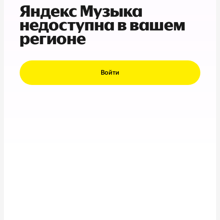
Яндекс Музыка
недоступна в вашем
регионе
Войти