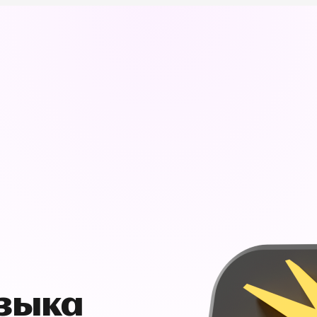
узыка