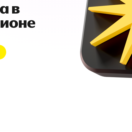
а в
гионе