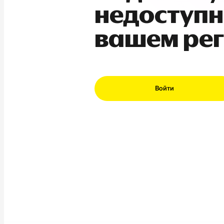
недоступн
вашем ре
Войти