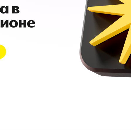
а в
гионе