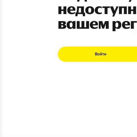
недоступн
вашем ре
Войти