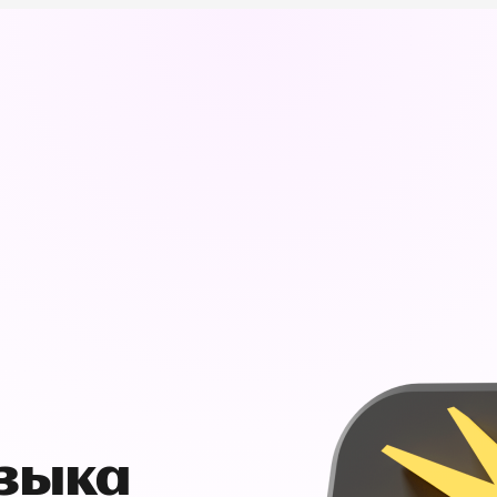
узыка