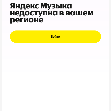
Яндекс Музыка
недоступна в вашем
регионе
Войти