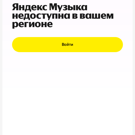
Яндекс Музыка
недоступна в вашем
регионе
Войти