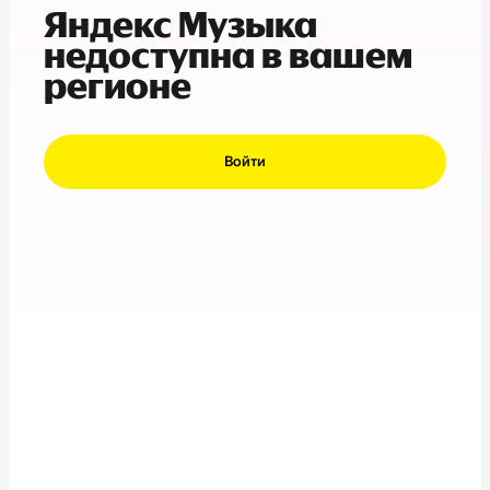
Яндекс Музыка
недоступна в вашем
регионе
Войти