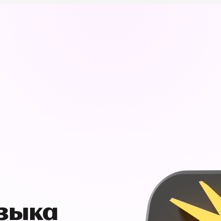
узыка