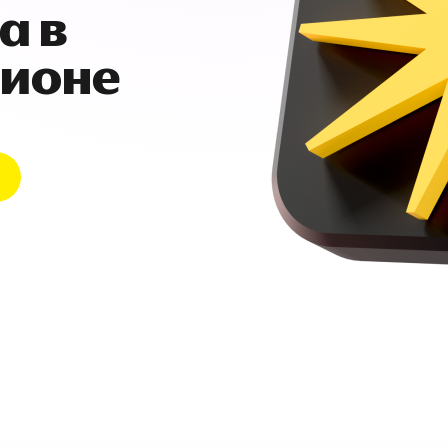
а в
гионе