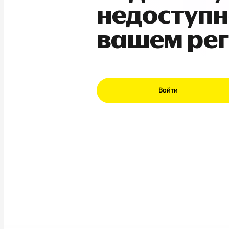
недоступн
вашем ре
Войти