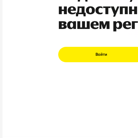
недоступн
вашем ре
Войти