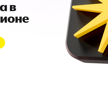
а в
гионе