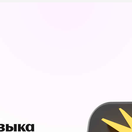
узыка