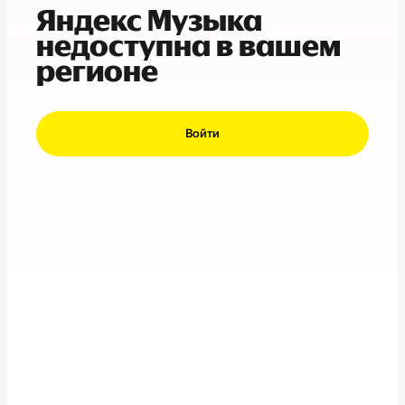
Яндекс Музыка
недоступна в вашем
регионе
Войти