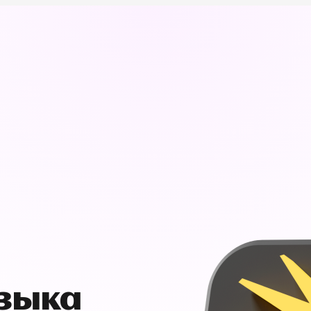
узыка