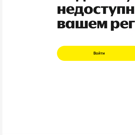
недоступн
вашем ре
Войти