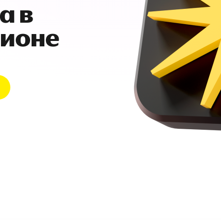
а в
гионе