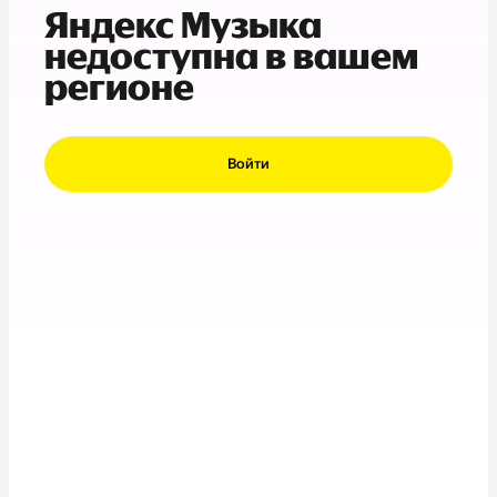
Яндекс Музыка
недоступна в вашем
регионе
Войти