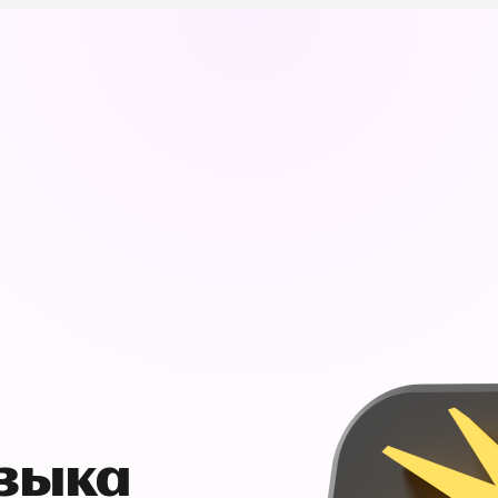
узыка