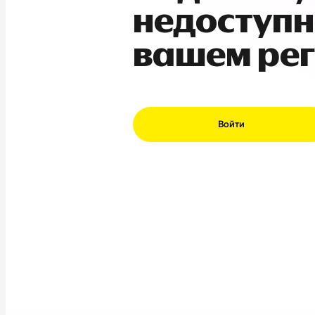
недоступн
вашем ре
Войти