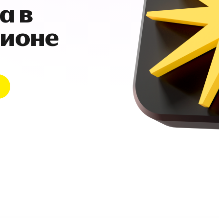
а в
гионе