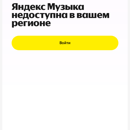
Яндекс Музыка
недоступна в вашем
регионе
Войти