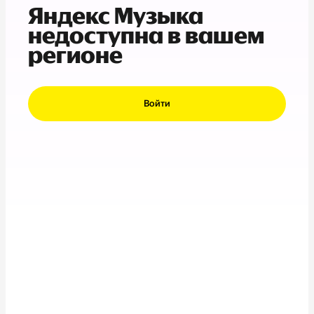
Яндекс Музыка
недоступна в вашем
регионе
Войти