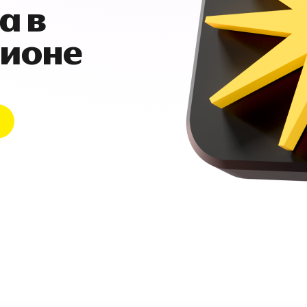
а в
гионе