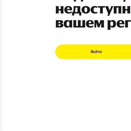
недоступн
вашем ре
Войти