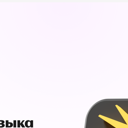
узыка