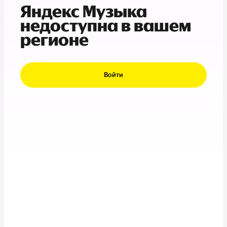
Яндекс Музыка
недоступна в вашем
регионе
Войти