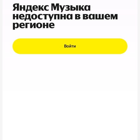
Яндекс Музыка
недоступна в вашем
регионе
Войти