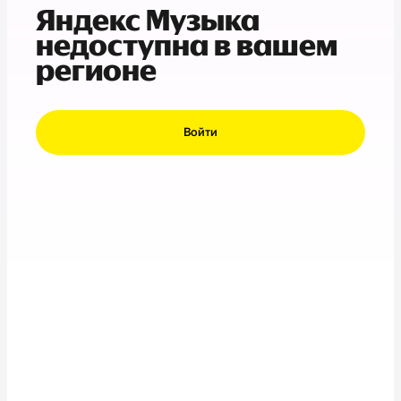
Яндекс Музыка
недоступна в вашем
регионе
Войти