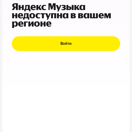
Яндекс Музыка
недоступна в вашем
регионе
Войти