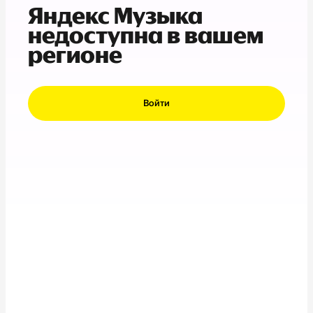
Яндекс Музыка
недоступна в вашем
регионе
Войти