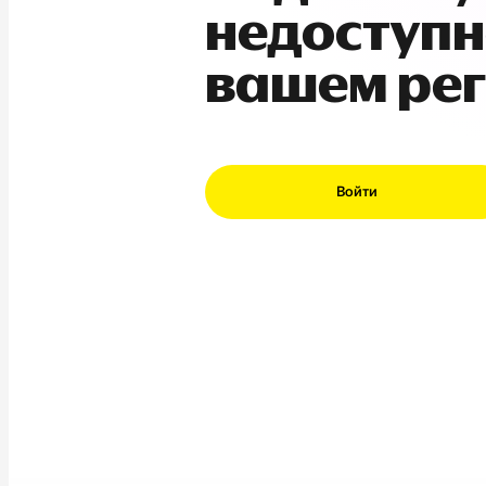
недоступн
вашем ре
Войти