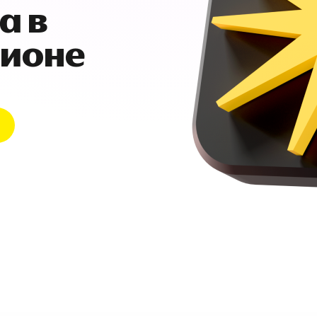
а в
гионе