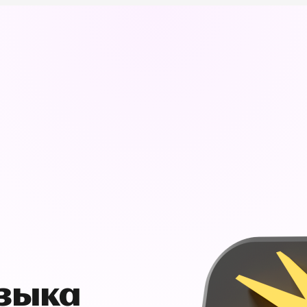
узыка