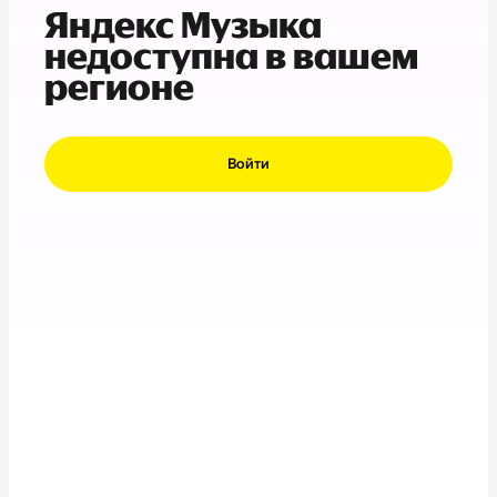
Яндекс Музыка
недоступна в вашем
регионе
Войти