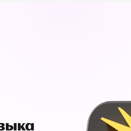
узыка