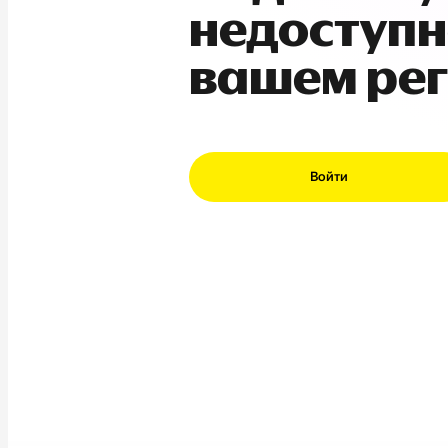
недоступн
вашем ре
Войти