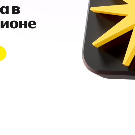
а в
гионе