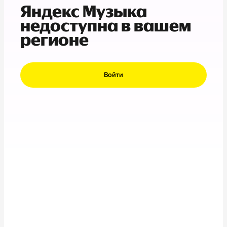
Яндекс Музыка
недоступна в вашем
регионе
Войти