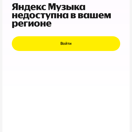
Яндекс Музыка
недоступна в вашем
регионе
Войти