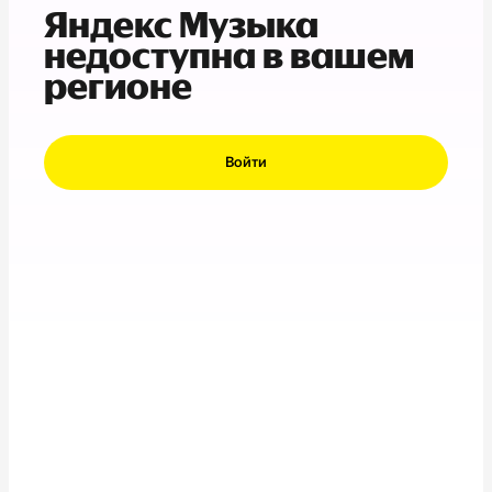
Яндекс Музыка
недоступна в вашем
регионе
Войти