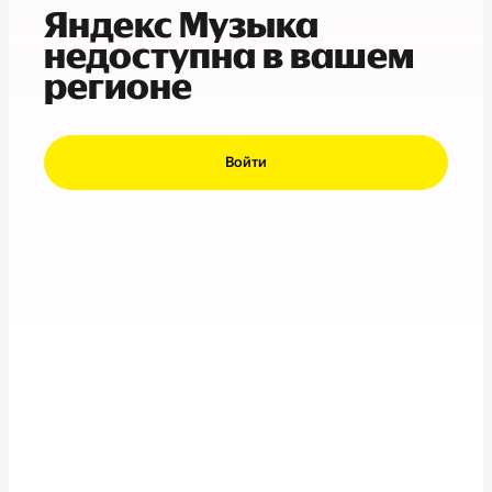
Яндекс Музыка
недоступна в вашем
регионе
Войти