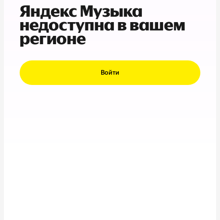
Яндекс Музыка
недоступна в вашем
регионе
Войти