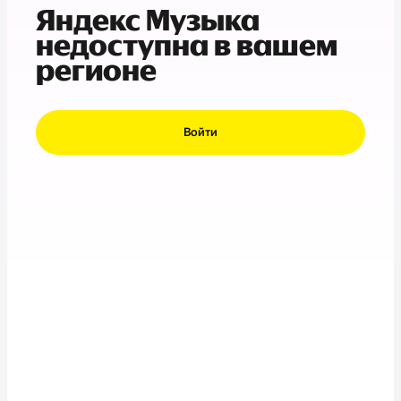
Яндекс Музыка
недоступна в вашем
регионе
Войти