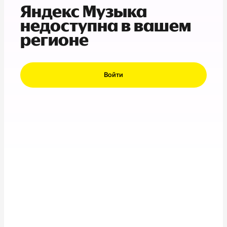
Яндекс Музыка
недоступна в вашем
регионе
Войти