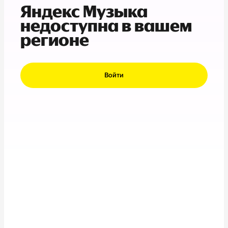
Яндекс Музыка
недоступна в вашем
регионе
Войти