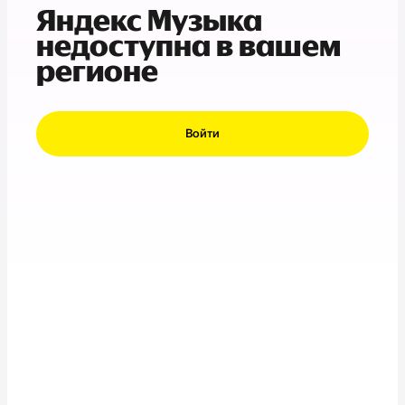
Яндекс Музыка
недоступна в вашем
регионе
Войти