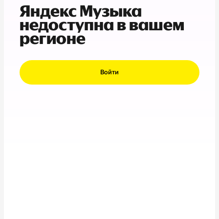
Яндекс Музыка
недоступна в вашем
регионе
Войти