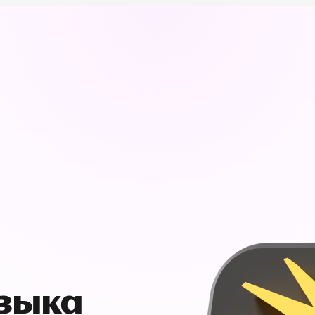
узыка