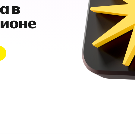
а в
гионе