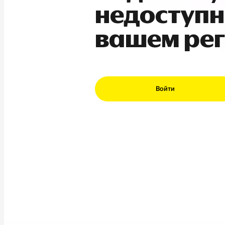
недоступн
вашем ре
Войти