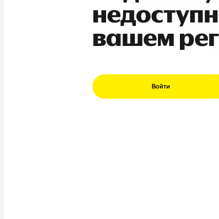
недоступн
вашем ре
Войти