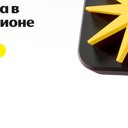
а в
гионе