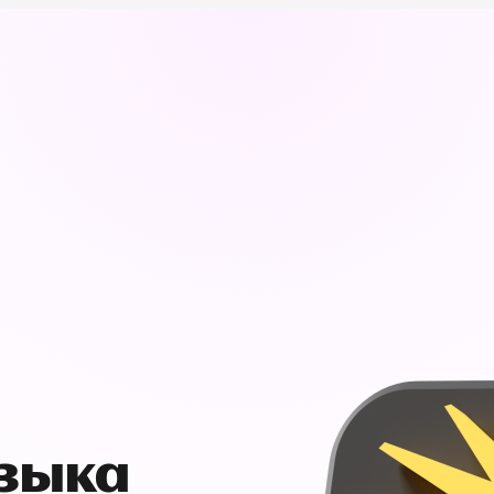
узыка