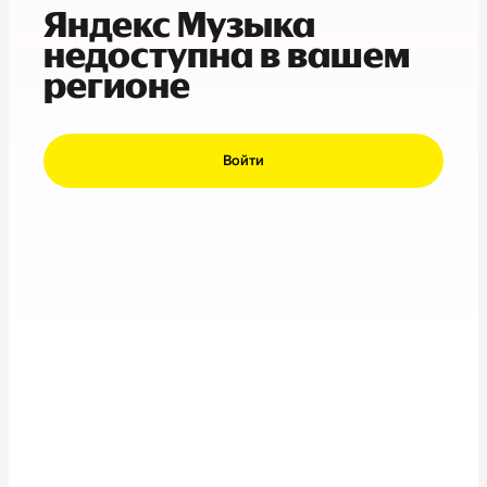
Яндекс Музыка
недоступна в вашем
регионе
Войти