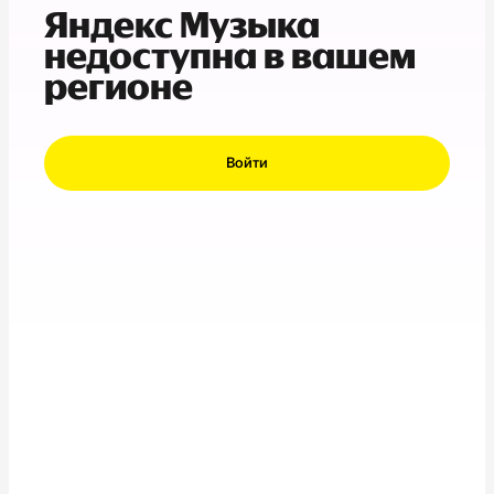
Яндекс Музыка
недоступна в вашем
регионе
Войти