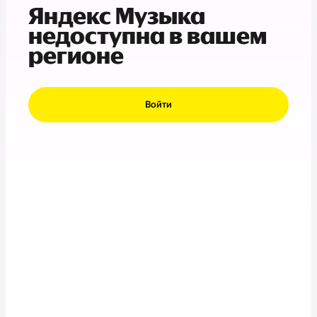
Яндекс Музыка
недоступна в вашем
регионе
Войти