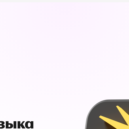
узыка