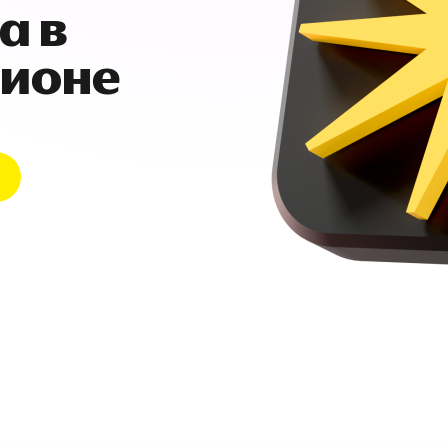
а в
гионе