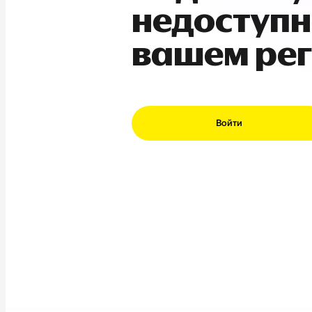
недоступн
вашем ре
Войти