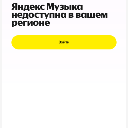
Яндекс Музыка
недоступна в вашем
регионе
Войти