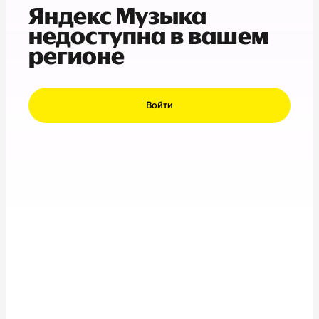
Яндекс Музыка
недоступна в вашем
регионе
Войти