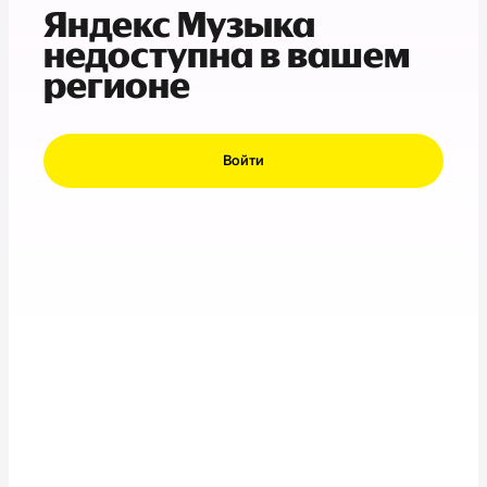
Яндекс Музыка
недоступна в вашем
регионе
Войти