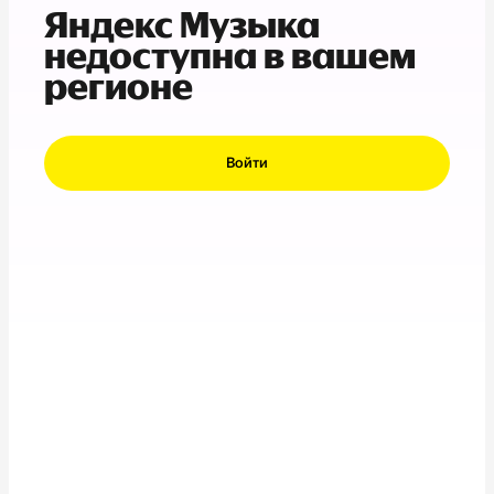
Яндекс Музыка
недоступна в вашем
регионе
Войти