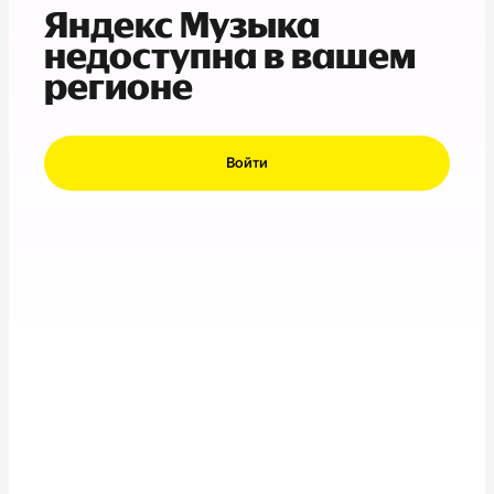
Яндекс Музыка
недоступна в вашем
регионе
Войти