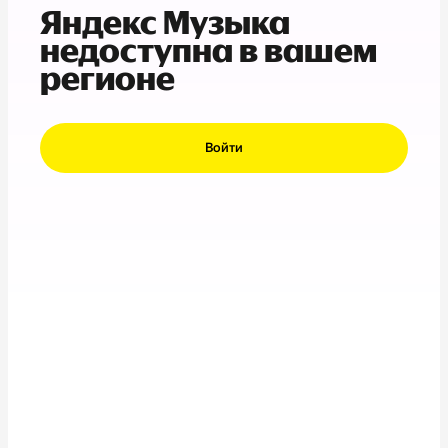
Яндекс Музыка
недоступна в вашем
регионе
Войти