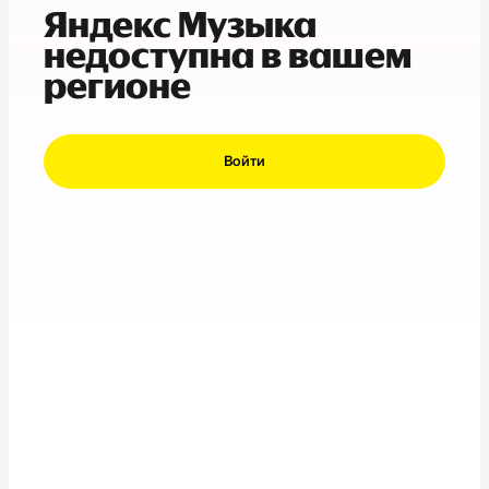
Яндекс Музыка
недоступна в вашем
регионе
Войти